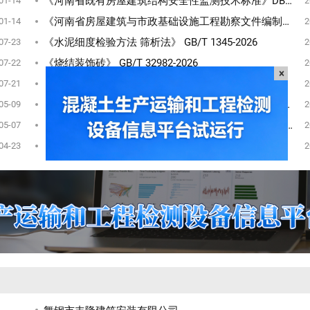
《河南省既有房屋建筑结构安全性监测技术标准》DBJ41/T358-2026自2026年11月1日起在我省施行
01-14
2
《河南省房屋建筑与市政基础设施工程勘察文件编制标准》DBJ41/T359-2026自2026年11月1日起在我省施行
01-14
2
《水泥细度检验方法 筛析法》 GB/T 1345-2026
07-23
2
《烧结装饰砖》 GB/T 32982-2026
07-22
2
《钻芯检测离心高强混凝土抗压强度试验方法》 GB/T 19496-2026
07-21
2
《建筑外墙外保温系统的防火性能试验方法》GB/T 29416-2026
05-09
2
×
《电线电缆电性能试验方法 第13部分：冲击电压试验》 GB/T 3048.13-2025
05-07
2
《标准数字化 第1部分：通用指南》 GB/T 48000.1-2025
04-23
2
舞钢市丰隆建筑安装有限公司