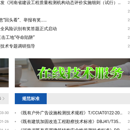
《河南省建设工程质量检测机构动态评价实施细则（试行）》的通知
2
2
“回头看”、举报有奖……
2
安全风险识别有奖答题正式启动
2
击工地“夺命陷阱”
2
全技术专题调研指导
2
规范标准
多
《既有户外广告设施检测技术规程》T/CCIAT0122-2026自2026年10月1日起实施
03-30
2
《既有建筑加固改造工程勘察技术标准》DBJ41/T354-2026，自2026年11月1日起在我省施行
01-26
2