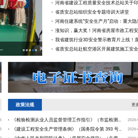
河南省建设工程质量安全技术总站关于印发
省质安总站组织安全专题培训大讲堂
河南住建系统“安全生产月”启动：重大隐患
涨知识，赢大奖！河南省房屋市政工程
我省建筑行业3D安全警示教育片上线！直
河南省建设工程质量监督检测行业协会等五方党组织联合举办“迎七一 话党建联建”座谈会 共谋检测行业高质量发展
省检测协会市政工程专业委员会召开会议
省质安总站赴航空港区开展建筑施工安
政策法规
更
《检验检测从业人员监督管理工作指引》（市监检测发〔2026〕15 号）
6
2026-
《建设工程安全生产管理条例》（国务院令第 393 号 2004 年 2 月 1 日起施行）
3
2026-